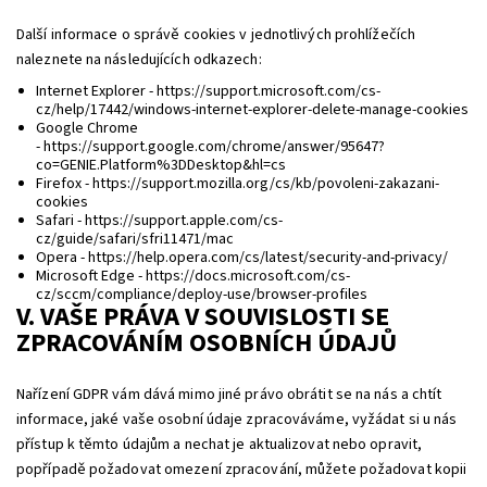
Další informace o správě cookies v jednotlivých prohlížečích
naleznete na následujících odkazech:
Internet Explorer -
https://support.microsoft.com/cs-
cz/help/17442/windows-internet-explorer-delete-manage-cookies
Google Chrome
-
https://support.google.com/chrome/answer/95647?
co=GENIE.Platform%3DDesktop&hl=cs
Firefox -
https://support.mozilla.org/cs/kb/povoleni-zakazani-
cookies
Safari -
https://support.apple.com/cs-
cz/guide/safari/sfri11471/mac
Opera -
https://help.opera.com/cs/latest/security-and-privacy/
Microsoft Edge -
https://docs.microsoft.com/cs-
cz/sccm/compliance/deploy-use/browser-profiles
V. VAŠE PRÁVA V SOUVISLOSTI SE
ZPRACOVÁNÍM OSOBNÍCH ÚDAJŮ
Nařízení GDPR vám dává mimo jiné právo obrátit se na nás a chtít
informace, jaké vaše osobní údaje zpracováváme, vyžádat si u nás
přístup k těmto údajům a nechat je aktualizovat nebo opravit,
popřípadě požadovat omezení zpracování, můžete požadovat kopii