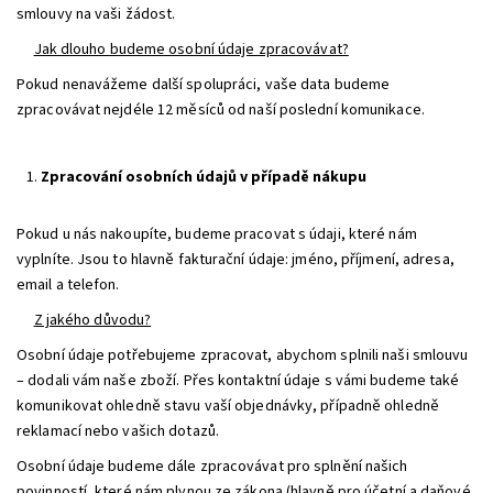
smlouvy na vaši žádost.
Jak dlouho budeme osobní údaje zpracovávat?
Pokud nenavážeme další spolupráci, vaše data budeme
zpracovávat nejdéle 12 měsíců od naší poslední komunikace.
Zpracování osobních údajů v případě nákupu
Pokud u nás nakoupíte, budeme pracovat s údaji, které nám
vyplníte. Jsou to hlavně fakturační údaje: jméno, příjmení, adresa,
email a telefon.
Z jakého důvodu?
Osobní údaje potřebujeme zpracovat, abychom splnili naši smlouvu
– dodali vám naše zboží. Přes kontaktní údaje s vámi budeme také
komunikovat ohledně stavu vaší objednávky, případně ohledně
reklamací nebo vašich dotazů.
Osobní údaje budeme dále zpracovávat pro splnění našich
povinností, které nám plynou ze zákona (hlavně pro účetní a daňové