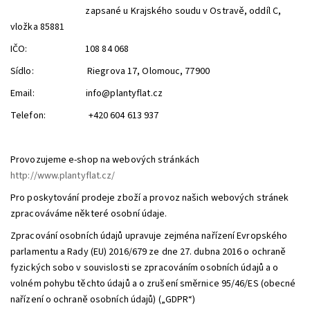
zapsané u Krajského soudu v Ostravě, oddíl C,
vložka 85881
IČO: 108 84 068
Sídlo: Riegrova 17, Olomouc, 77900
Email: info@plantyflat.cz
Telefon: +420 604 613 937
Provozujeme e-shop na webových stránkách
http://www.plantyflat.cz/
Pro poskytování prodeje zboží a provoz našich webových stránek
zpracováváme některé osobní údaje.
Zpracování osobních údajů upravuje zejména nařízení Evropského
parlamentu a Rady (EU) 2016/679 ze dne 27. dubna 2016 o ochraně
fyzických sobo v souvislosti se zpracováním osobních údajů a o
volném pohybu těchto údajů a o zrušení směrnice 95/46/ES (obecné
nařízení o ochraně osobních údajů) („GDPR“)