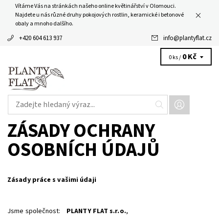
Vítáme Vás na stránkách našeho online květinářství v Olomouci.
Najdete u nás různé druhy pokojových rostlin, keramické i betonové
obaly a mnoho dalšího.
+420 604 613 937
info
@
plantyflat.cz
0 Kč
0 ks /
ZÁSADY OCHRANY
OSOBNÍCH ÚDAJŮ
Zásady práce s vašimi údaji
Jsme společnost:
PLANTY FLAT s.r.o.
,