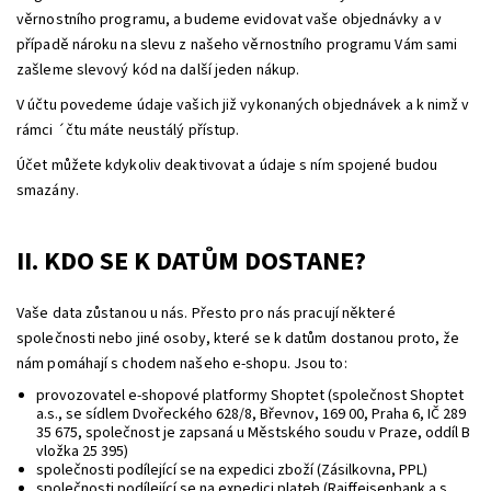
věrnostního programu, a budeme evidovat vaše objednávky a v
případě nároku na slevu z našeho věrnostního programu Vám sami
zašleme slevový kód na další jeden nákup.
V účtu povedeme údaje vašich již vykonaných objednávek a k nimž v
rámci ´čtu máte neustálý přístup.
Účet můžete kdykoliv deaktivovat a údaje s ním spojené budou
smazány.
II. KDO SE K DATŮM DOSTANE?
Vaše data zůstanou u nás. Přesto pro nás pracují některé
společnosti nebo jiné osoby, které se k datům dostanou proto, že
nám pomáhají s chodem našeho e-shopu. Jsou to:
provozovatel e-shopové platformy Shoptet (společnost Shoptet
a.s., se sídlem Dvořeckého 628/8, Břevnov, 169 00, Praha 6, IČ 289
35 675, společnost je zapsaná u Městského soudu v Praze, oddíl B
vložka 25 395)
společnosti podílející se na expedici zboží (Zásilkovna, PPL)
společnosti podílející se na expedici plateb (Raiffeisenbank a.s.,