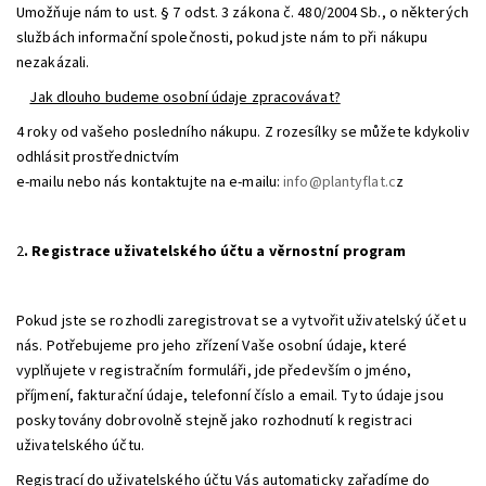
Umožňuje nám to ust. § 7 odst. 3 zákona č. 480/2004 Sb., o některých
službách informační společnosti, pokud jste nám to při nákupu
nezakázali.
Jak dlouho budeme osobní údaje zpracovávat?
4 roky od vašeho posledního nákupu. Z rozesílky se můžete kdykoliv
odhlásit prostřednictvím
e-mailu nebo nás kontaktujte na e-mailu:
info@plantyflat.c
z
2
. Registrace uživatelského účtu a věrnostní program
Pokud jste se rozhodli zaregistrovat se a vytvořit uživatelský účet u
nás. Potřebujeme pro jeho zřízení Vaše osobní údaje, které
vyplňujete v registračním formuláři, jde především o jméno,
příjmení, fakturační údaje, telefonní číslo a email. Tyto údaje jsou
poskytovány dobrovolně stejně jako rozhodnutí k registraci
uživatelského účtu.
Registrací do uživatelského účtu Vás automaticky zařadíme do