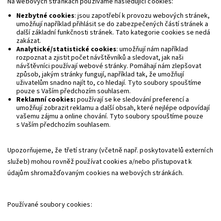
Na webových stránkách používáme následující cookies:
Nezbytné cookies
: jsou zapotřebí k provozu webových stránek,
umožňují například přihlásit se do zabezpečených částí stránek a
další základní funkčnosti stránek. Tato kategorie cookies se nedá
zakázat.
Analytické/statistické cookies
: umožňují nám například
rozpoznat a zjistit počet návštěvníků a sledovat, jak naši
návštěvníci používají webové stránky. Pomáhají nám zlepšovat
způsob, jakým stránky fungují, například tak, že umožňují
uživatelům snadno najít to, co hledají. Tyto soubory spouštíme
pouze s Vaším předchozím souhlasem.
Reklamní cookies:
používají se ke sledování preferencí a
umožňují zobrazit reklamu a další obsah, které nejlépe odpovídají
vašemu zájmu a online chování. Tyto soubory spouštíme pouze
s Vaším předchozím souhlasem.
Upozorňujeme, že třetí strany (včetně např. poskytovatelů externích
služeb) mohou rovněž používat cookies a/nebo přistupovat k
údajům shromažďovaným cookies na webových stránkách.
Používané soubory cookies: