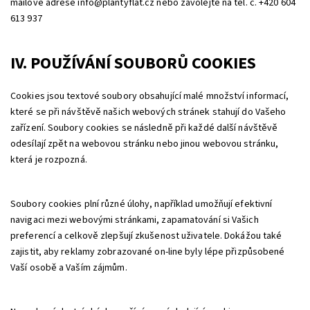
mailové adrese info@plantyflat.cz nebo zavolejte na tel. č. +420 604
613 937
IV. POUŽÍVÁNÍ SOUBORŮ COOKIES
Cookies jsou textové soubory obsahující malé množství informací,
které se při návštěvě našich webových stránek stahují do Vašeho
zařízení. Soubory cookies se následně při každé další návštěvě
odesílají zpět na webovou stránku nebo jinou webovou stránku,
která je rozpozná.
Soubory cookies plní různé úlohy, například umožňují efektivní
navigaci mezi webovými stránkami, zapamatování si Vašich
preferencí a celkově zlepšují zkušenost uživatele. Dokážou také
zajistit, aby reklamy zobrazované on-line byly lépe přizpůsobené
Vaší osobě a Vaším zájmům.